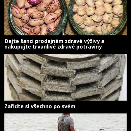
Dejte šanci prodejnám zdravé výživy a
nakupujte trvanlivé zdravé potraviny
Zařiďte si všechno po svém