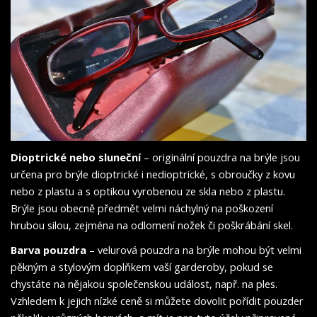
Dioptrické nebo sluneční
–
originální pouzdra na brýle
jsou
určena pro brýle dioptrické i nedioptrické, s obroučky z kovu
nebo z plastu a s optikou vyrobenou ze skla nebo z plastu.
Brýle jsou obecně předmět velmi náchylný na poškození
hrubou silou, zejména na odlomení nožek či poškrábání skel.
Barva pouzdra
– velurová pouzdra na brýle mohou být velmi
pěkným a stylovým doplňkem vaší garderoby, pokud se
chystáte na nějakou společenskou událost, např. na ples.
Vzhledem k jejich nízké ceně si můžete dovolit pořídit pouzder