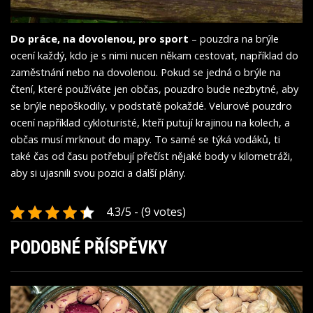
Do práce, na dovolenou, pro sport
– pouzdra na brýle
ocení každý, kdo je s nimi nucen někam cestovat, například do
zaměstnání nebo na dovolenou. Pokud se jedná o brýle na
čtení, které používáte jen občas, pouzdro bude nezbytné, aby
se brýle nepoškodily, v podstatě pokaždé. Velurové pouzdro
ocení například cykloturisté, kteří putují krajinou na kolech, a
občas musí mrknout do mapy. To samé se týká vodáků, ti
také čas od času potřebují přečíst nějaké body v kilometráži,
aby si ujasnili svou pozici a další plány.
4.3/5 - (9 votes)
PODOBNÉ PŘÍSPĚVKY