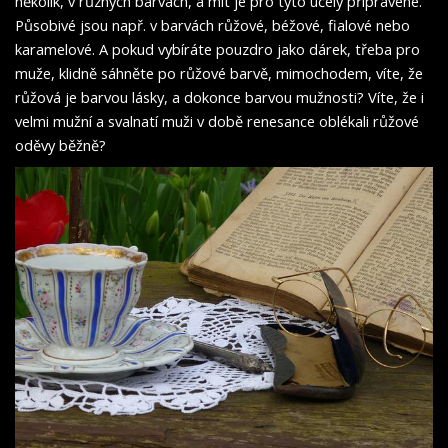
několik, v různých barvách, a mít je pro tyto účely připravené.
Působivé jsou např. v barvách růžové, béžové, fialové nebo
karamelové. A pokud vybíráte pouzdro jako dárek, třeba pro
muže, klidně sáhněte po růžové barvě, mimochodem, víte, že
růžová je barvou lásky, a dokonce barvou mužnosti? Víte, že i
velmi mužní a svalnatí muži v době renesance oblékali růžové
oděvy běžně?