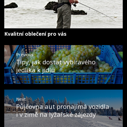
Kvalitní oblečení pro vás
Navigace
Previous
pro
Tipy, jak dostat vybíravého
Previous
příspěvek
post:
jedlíka k jídlu
Next
Půjčovna aut pronajímá vozidla
Next
post:
i v zimě na lyžařské zájezdy