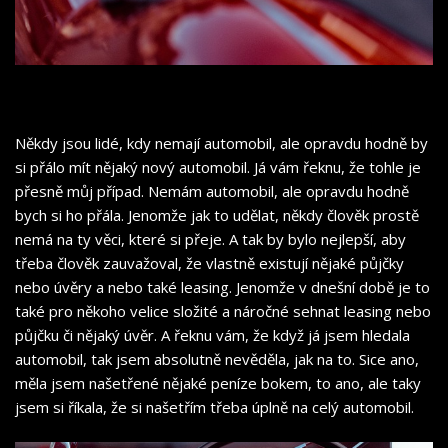
Někdy jsou lidé, kdy nemají automobil, ale opravdu hodně by
si přálo mít nějaký nový automobil. Já vám řeknu, že tohle je
přesně můj případ. Nemám automobil, ale opravdu hodně
bych si ho přála. Jenomže jak to udělat, někdy člověk prostě
nemá na ty věci, které si přeje. A tak by bylo nejlepší, aby
třeba člověk zauvažoval, že vlastně existují nějaké půjčky
nebo úvěry a nebo také leasing. Jenomže v dnešní době je to
také pro někoho velice složité a náročné sehnat leasing nebo
půjčku či nějaký úvěr. A řeknu vám, že když já jsem hledala
automobil, tak jsem absolutně nevěděla, jak na to. Sice ano,
měla jsem našetřené nějaké peníze bokem, to ano, ale taky
jsem si říkala, že si našetřím třeba úplně na celý automobil.