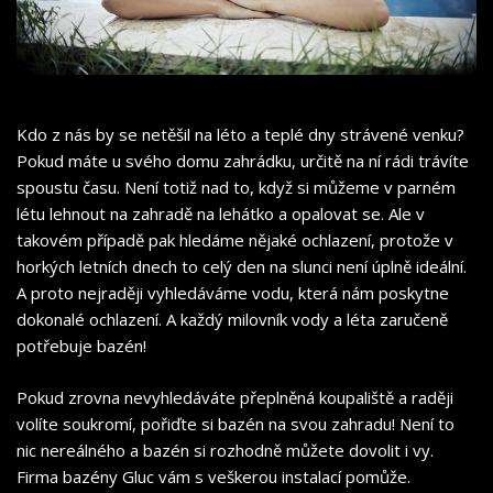
Kdo z nás by se netěšil na léto a teplé dny strávené venku?
Pokud máte u svého domu zahrádku, určitě na ní rádi trávíte
spoustu času. Není totiž nad to, když si můžeme v parném
létu lehnout na zahradě na lehátko a opalovat se. Ale v
takovém případě pak hledáme nějaké ochlazení, protože v
horkých letních dnech to celý den na slunci není úplně ideální.
A proto nejraději vyhledáváme vodu, která nám poskytne
dokonalé ochlazení. A každý milovník vody a léta zaručeně
potřebuje bazén!
Pokud zrovna nevyhledáváte přeplněná koupaliště a raději
volíte soukromí, pořiďte si bazén na svou zahradu! Není to
nic nereálného a bazén si rozhodně můžete dovolit i vy.
Firma
bazény
Gluc vám s veškerou instalací pomůže.