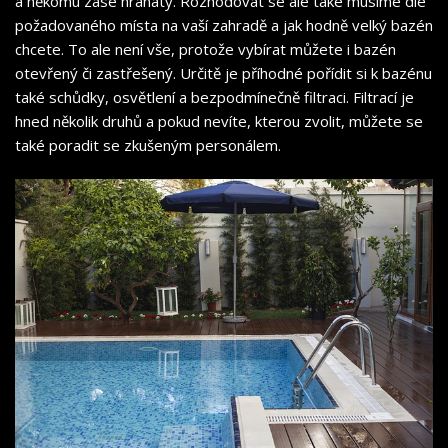
a někomu zase hranatý. Rozhodovat se ale také musíme dle
požadovaného místa na vaší zahradě a jak hodně velký bazén
chcete. To ale není vše, protože vybírat můžete i bazén
otevřený či zastřešený. Určitě je příhodné pořídit si k bazénu
také schůdky, osvětlení a bezpodmínečně filtraci. Filtrací je
hned několik druhů a pokud nevíte, kterou zvolit, můžete se
také poradit se zkušeným personálem.