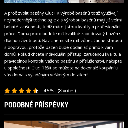
A proč zvolit bazény Gluc? K výrobě bazénů totiž využívají
nejmodernější technologie a s výrobou bazénů mají již velmi
bohaté zkušenosti, tudíž máte jistotu kvality a profesionální
práce. Doma proto budete mít kvalitně zabudovaný bazén s
dlouhou životností. Navíc nemusíte mít vůbec žádné starosti
s dopravou, protože bazén bude dodán až přímo k vám
domů! Pokud chcete individuální přístup, zaručenou kvalitu a
pravidelnou kontrolu vašeho bazénu a příslušenství, nakupte
u společnosti Gluc. Těšit se můžete na dokonalé koupání u
vás doma s vyladěným veškerým detailem!
4.5/5 - (8 votes)
PODOBNÉ PŘÍSPĚVKY