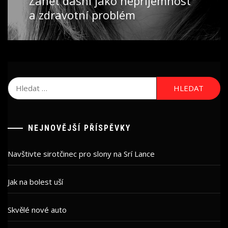
Zánět dásní jako nepříjemnost
post:
a zdravotní problém
Vyhledávání
NEJNOVĚJŠÍ PŘÍSPĚVKY
Navštivte sirotčinec pro slony na Srí Lance
Jak na bolest uší
Skvělé nové auto