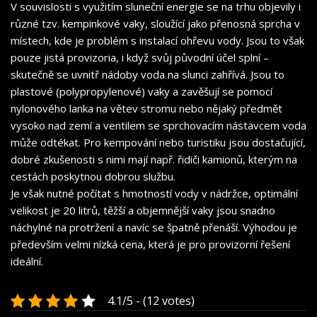
V souvislosti s využitím sluneční energie se na trhu objevily i
různé tzv. kempinkové vaky, sloužící jako přenosná sprcha v
místech, kde je problém s instalací ohřevu vody. Jsou to však
pouze jistá provizoria, i když svůj původní účel splní –
skutečně se uvnitř nádoby voda na slunci zahřívá. Jsou to
plastové (polypropylenové) vaky a zavěšují se pomocí
nylonového lanka na větev stromu nebo nějaký předmět
vysoko nad zemí a ventilem se sprchovacím nástavcem voda
může odtékat. Pro kempování nebo turistiku jsou dostačující,
dobré zkušenosti s nimi mají
např
. řidiči kamionů, kterým na
cestách poskytnou dobrou službu.
Je však nutné počítat s hmotností vody v nádržce, optimální
velikost je 20 litrů, těžší a objemnější vaky jsou snadno
náchylné na protržení a navíc se špatně přenáší. Výhodou je
především velmi nízká cena, která je pro provizorní řešení
ideální.
4.1/5 - (12 votes)