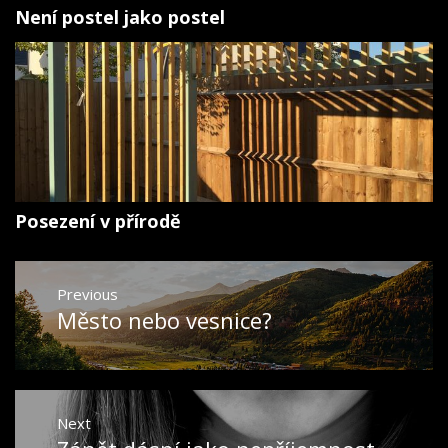
Není postel jako postel
Posezení v přírodě
Navigace
Previous
pro
Město nebo vesnice?
Previous
příspěvek
post:
Next
Next