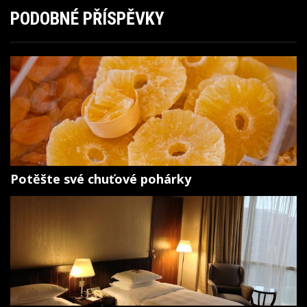
PODOBNÉ PŘÍSPĚVKY
Potěšte své chuťové pohárky