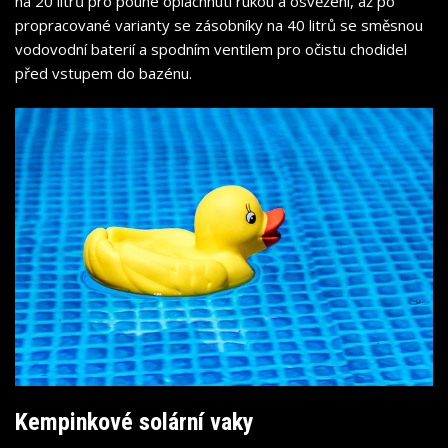
na 20 litrů pro pouhé opláchnutí rukou a osvěžení, až po
propracované varianty se zásobníky na 40 litrů se směsnou
vodovodní baterií a spodním ventilem pro očistu chodidel
před vstupem do bazénu.
Kempinkové solární vaky