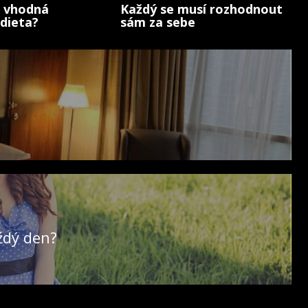
e vhodná
Každý se musí rozhodnout
dieta?
sám za sebe
ždý den?