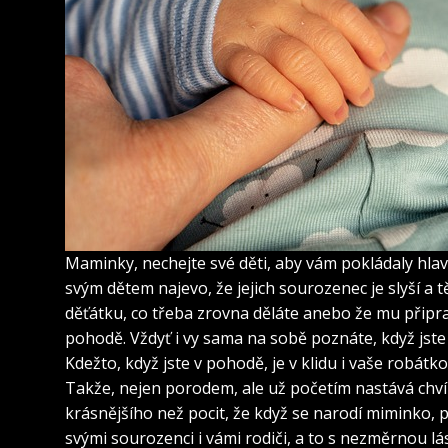
Maminky, nechejte své děti, aby vám pokládaly hlavi
svým dětem najevo, že jejich sourozenec je slyší a 
děťátku, co třeba zrovna děláte anebo že mu připrav
pohodě. Vždyť i vy sama na sobě poznáte, když jste 
Kdežto, když jste v pohodě, je v klidu i vaše robátko
Takže, nejen porodem, ale už početím nastává chvíl
krásnějšího než pocit, že když se narodí miminko, 
svými sourozenci i vámi rodiči, a to s nezměrnou lá