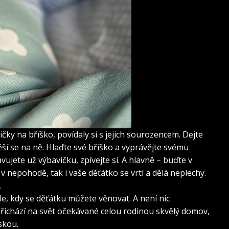
čky na bříško, povídaly si s jejich sourozencem. Dejte
těší se na ně. Hlaďte své bříško a vyprávějte svému
ujete už výbavičku, zpívejte si. A hlavně – buďte v
v nepohodě, tak i vaše děťátko se vrtí a dělá neplechy.
.
e, kdy se děťátku můžete věnovat. A není nic
přichází na svět očekávané celou rodinou
skvělý domov
,
skou.