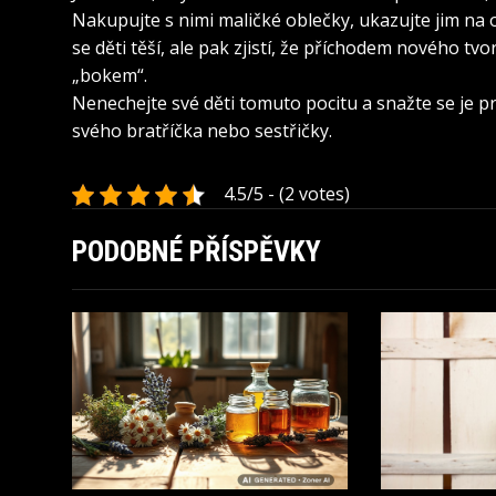
Nakupujte s nimi maličké oblečky, ukazujte jim na o
se děti těší, ale pak zjistí, že příchodem nového tv
„bokem“.
Nenechejte své děti tomuto pocitu a snažte se je p
svého bratříčka nebo sestřičky.
4.5/5 - (2 votes)
PODOBNÉ PŘÍSPĚVKY