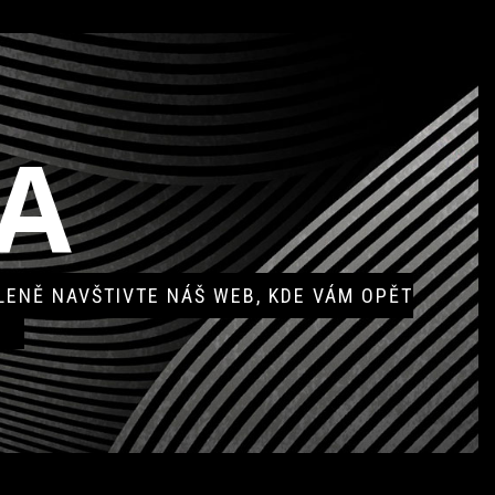
A
ENĚ NAVŠTIVTE NÁŠ WEB, KDE VÁM OPĚT