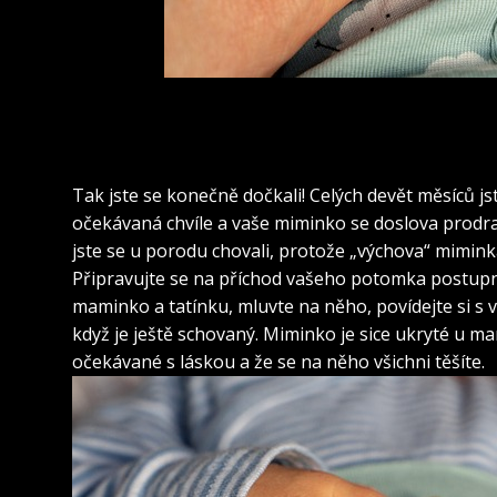
Tak jste se konečně dočkali! Celých devět měsíců js
očekávaná chvíle a vaše miminko se doslova prodral
jste se u porodu chovali, protože „výchova“ miminka
Připravujte se na příchod vašeho potomka postupně
maminko a tatínku, mluvte na něho, povídejte si s va
když je ještě schovaný. Miminko je sice ukryté u mam
očekávané s láskou a že se na něho všichni těšíte.