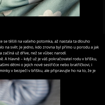
te se těšili na vašeho potomka, až nastala ta dlouho
o na svět. Je jedno, kdo zrovna byl přímo u porodu a jak
 začíná už dříve, než se vůbec narodí.
. A hlavně – když už je váš pokračovatel rodu v bříšku,
šimi dětmi o jejich nové sestřičce nebo bratříčkovi, i
inky v bezpečí v bříšku, ale připravujte ho na to, že je