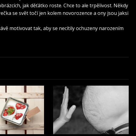
brázcích, jak děťátko roste. Chce to ale trpělivost. Někdy
orečka se svět točí jen kolem novorozence a ony jsou jaksi
rávě motivovat tak, aby se necítily ochuzeny narozením