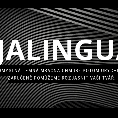
JALINGU
POMYSLNÁ TEMNÁ MRAČNA CHMUR? POTOM URYCHL
ZARUČENĚ POMŮŽEME ROZJASNIT VAŠI TVÁŘ.