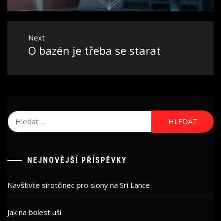
Next
O bazén je třeba se starat
Next
post:
Vyhledávání
NEJNOVĚJŠÍ PŘÍSPĚVKY
Navštivte sirotčinec pro slony na Srí Lance
Jak na bolest uší