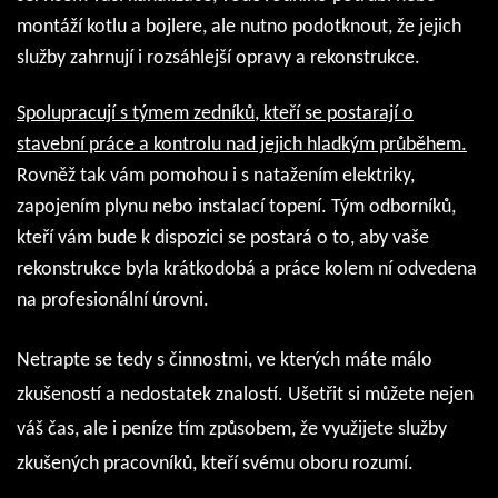
montáží kotlu a bojlere, ale nutno podotknout, že jejich
služby zahrnují i rozsáhlejší opravy a rekonstrukce.
Spolupracují s týmem zedníků, kteří se postarají o
stavební práce a kontrolu nad jejich hladkým průběhem.
Rovněž tak vám pomohou i s natažením elektriky,
zapojením plynu nebo instalací topení. Tým odborníků,
kteří vám bude k dispozici se postará o to, aby vaše
rekonstrukce byla krátkodobá a práce kolem ní odvedena
na profesionální úrovni.
Netrapte se tedy s činnostmi, ve kterých máte málo
zkušeností a nedostatek znalostí. Ušetřit si můžete nejen
váš čas, ale i peníze tím způsobem, že využijete služby
zkušených pracovníků, kteří svému oboru rozumí.