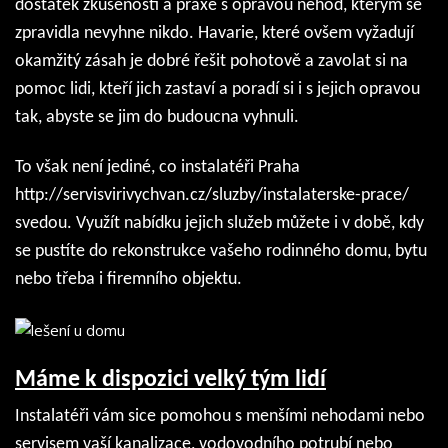
dostatek zkušeností a praxe s opravou nehod, kterým se
zpravidla nevyhne nikdo. Havarie, které ovšem vyžadují
okamžitý zásah je dobré řešit pohotově a zavolat si na
pomoc lidi, kteří jich zastaví a poradí si i s jejich opravou
tak, abyste se jim do budoucna vyhnuli.
To však není jediné, co
instalatéři Praha
http://servisvirivychvan.cz/sluzby/instalaterske-prace/
svedou. Využít nabídku jejich služeb můžete i v době, kdy
se pustíte do rekonstrukce vašeho rodinného domu, bytu
nebo třeba i firemního objektu.
Máme k dispozici velký tým lidí
Instalatéři vám sice pomohou s menšími nehodami nebo
servisem vaší kanalizace, vodovodního potrubí nebo