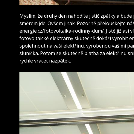
Myslím, že druhý den nahodíte jistič zpátky a bude
směrem jde. Ovšem jinak. Pozorně přelouskejte násle
energie.cz/fotovoltaika-rodinny-dum/
. Jistě již as
fotovoltaické
elektrárny
skutečně dokáží vyrobit en
spolehnout na vaši elektřinu, vyrobenou vašimi pane
sluníčka. Potom se skutečně platba za elektřinu sní
rychle vracet nazpátek.