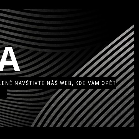
A
ENĚ NAVŠTIVTE NÁŠ WEB, KDE VÁM OPĚT