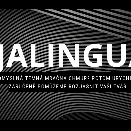
JALINGU
POMYSLNÁ TEMNÁ MRAČNA CHMUR? POTOM URYCHL
ZARUČENĚ POMŮŽEME ROZJASNIT VAŠI TVÁŘ.