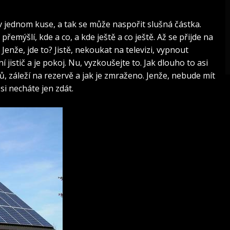
 v jednom kuse, a tak se může naspořit slušná částka.
řemýšlí, kde a co, a kde ještě a co ještě. Až se přijde na
 Jenže, jde to? Jistě, nekoukat na televizi, vypnout
í jistič a je pokoj. Nu, vyzkoušejte to. Jak dlouho to asi
, záleží na rezervě a jak je zmraženo. Jenže, nebude mít
si necháte jen zdát.