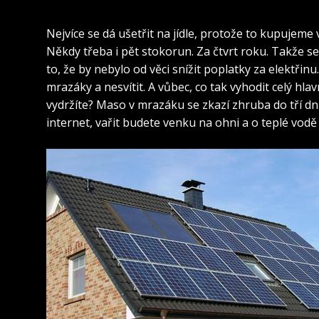
Nejvíce se dá ušetřit na jídle, protože to kupujeme
Někdy třeba i pět stokorun. Za čtvrt roku. Takže se p
to, že by nebylo od věci snížit poplatky za elektřinu.
mrazáky a nesvítit. A vůbec, co tak vyhodit celý hlavn
vydržíte? Maso v mrazáku se zkazí zhruba do tří dnů
internet, vařit budete venku na ohni a o teplé vodě 