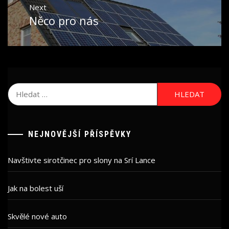
Next
Něco pro nás
Next
post:
Vyhledávání
NEJNOVĚJŠÍ PŘÍSPĚVKY
Navštivte sirotčinec pro slony na Srí Lance
Jak na bolest uší
Skvělé nové auto