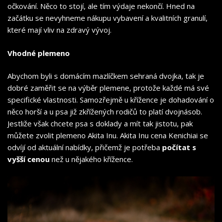
očkování. Něco to stojí, ale tím výdaje nekončí. Hned na
začátku se nevyhneme nákupu vybavení a kvalitních granulí,
které mají vliv na zdravý vývoj.
Vhodné plemeno
Abychom byli s domácím mazlíčkem sehraná dvojka, tak je
dobré zaměřit se na výběr plemene, protože každé má své
specifické vlastnosti. Samozřejmě u křížence je dohadování o
něco horší a u psa již zkřížených rodičů to platí dvojnásob.
Jestliže však chcete psa s doklady a mít tak jistotu, pak
můžete zvolit plemeno Akita Inu.
Akita Inu cena Kenichiai
se
odvíjí od aktuální nabídky, přičemž je potřeba
počítat s
vyšší cenou
než u nějakého křížence.