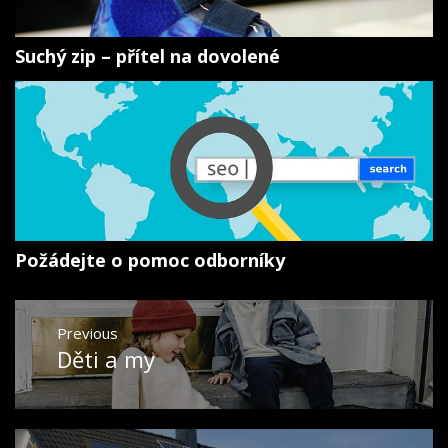
Suchý zip – přítel na dovolené
Požádejte o pomoc odborníky
Navigace
Previous
pro
Děti a my
Previous
příspěvek
post: