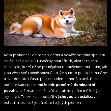
Akita je vhodná i do rodin s dětmi a dokáže se toho spoustu
naučit, což dokazují i úspěchy soutěžících, akorát to chce
chovatele, který už se psi nějakou tu zkušenost má. S tím, jak
jsou věrní své rodině souvisí i to, že s tímto pejskem musíme
trávit dostatek času, jinak nebudeme moc šťastný. Pokud si
pořídíte samce, tak
může mít poměrně dominantní
povahu
, což znamená, že vůči ostatním psům může být
agresivní. To lze zase potlačit
výchovou a socializací
s
ostatními psi, což je důležité i u jiných plemen.