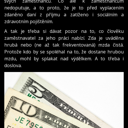
svých zaměstnanců. Co ale k zaměstnancům
nedoputuje, a to proto, že je to před vyplacením
zdaněno daní z příjmu a zatíženo i sociálním a
zdravotním pojištěním.
A tak je třeba si dávat pozor na to, co člověku
zaměstnavatel za jeho práci nabízí. Zda je uváděna
hrubá nebo (ne až tak frekventovaná) mzda čistá.
Protože kdo by se spoléhal na to, že dostane hrubou
mzdu, mohl by splakat nad výdělkem. A to třeba i
doslova.