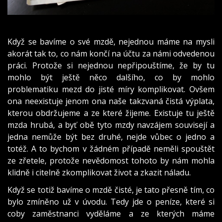
Když se bavíme o své mzdě, nejednou máme na mysli
akorát tak to, co nám končí na účtu za námi odvedenou
práci. Protože si nejednou nepřipouštíme, že by tu
mohlo být ještě něco dalšího, co by mohlo
problematiku mezd do jisté míry komplikovat. Ovšem
ona neexistuje jenom ona naše takzvaná čistá výplata,
kterou obdržujeme a ze které žijeme. Existuje tu ještě
mzda hrubá, a byť obě tyto mzdy navzájem souvisejí a
jedna nemůže být bez druhé, nejde vůbec o jedno a
totéž. A to bychom v žádném případě neměli spouštět
ze zřetele, protože nevědomost tohoto by nám mohla
klidně i citelně zkomplikovat život a zkazit náladu.
Když se totiž bavíme o mzdě čisté, je tato přesně tím, co
bylo zmíněno už v úvodu. Tedy jde o peníze, které si
coby zaměstnanci vyděláme a ze kterých máme