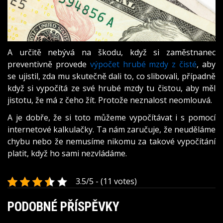
A určitě nebývá na škodu, když si zaměstnanec
preventivně provede
výpočet hrubé mzdy z čisté
, aby
se ujistil, zda mu skutečně dali to, co slibovali, případně
když si vypočítá ze své hrubé mzdy tu čistou, aby měl
jistotu, že má z čeho žít. Protože neznalost neomlouvá.
A je dobře, že si toto můžeme vypočítávat i s pomocí
internetové kalkulačky. Ta nám zaručuje, že neuděláme
chybu nebo že nemusíme nikomu za takové vypočítání
platit, když ho sami nezvládáme.
3.5/5 - (11 votes)
PODOBNÉ PŘÍSPĚVKY