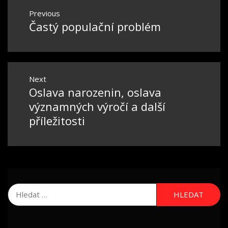
Navigace
Previous
pro
Častý populační problém
Previous
příspěvek
post:
Next
Oslava narozenin, oslava
Next
post:
významných výročí a další
příležitosti
Vyhledávání