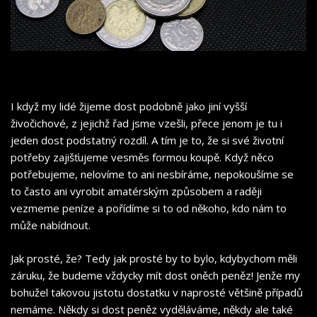
I když my lidé žijeme dost podobně jako jiní vyšší
živočichové, z jejichž řad jsme vzešli, přece jenom je tu i
jeden dost podstatný rozdíl. A tím je to, že si své životní
potřeby zajišťujeme vesměs formou koupě. Když něco
potřebujeme, nelovíme to ani nesbíráme, nepokoušíme se
to často ani vyrobit amatérským způsobem a raději
vezmeme peníze a pořídíme si to od někoho, kdo nám to
může nabídnout.
Jak prosté, že? Tedy jak prosté by to bylo, kdybychom měli
záruku, že budeme vždycky mít dost oněch peněz! Jenže my
bohužel takovou jistotu dostatku v naprosté většině případů
nemáme. Někdy si dost peněz vyděláváme, někdy ale také