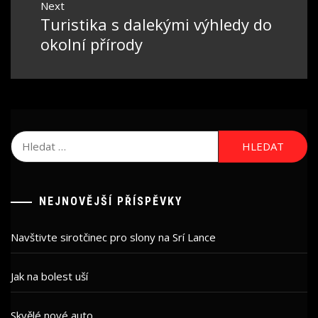
Next
Turistika s dalekými výhledy do
Next
post:
okolní přírody
Vyhledávání
NEJNOVĚJŠÍ PŘÍSPĚVKY
Navštivte sirotčinec pro slony na Srí Lance
Jak na bolest uší
Skvělé nové auto