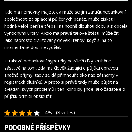
Kdo má nemovitý majetek a může se jím zaručit nebankovní
společnosti za splácení půjčených peněz, může získat i
hodně velké peníze třeba i na hodně dlouhou dobu a s docela
výhodnými úroky. A kdo má právě takové štěstí, může žít
jako naprosto civilizovaný člověk i tehdy, když si na to
momentálně dost nevydělal.
U takové nebankovní hypotéky nezáleží díky zmíněné
zástavě na tom, zda má člověk žádající o půjčku opravdu
značné příjmy, tady se dá přimhouřit oko nad záznamy v
registrech dlužníků. A proto si právě tady může půjčit na
zvládání svých problémů i ten, koho by jinde jako žadatele o
půjčku odmítli obsloužit.
4/5 - (8 votes)
PODOBNÉ PŘÍSPĚVKY