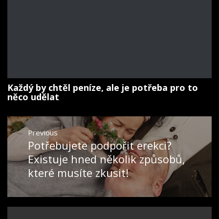
Každý by chtěl peníze, ale je potřeba pro to
něco udělat
Navigace
Previous
pro
Potřebujete podpořit erekci?
Previous
příspěvek
post:
Existuje hned několik způsobů,
které musíte zkusit!