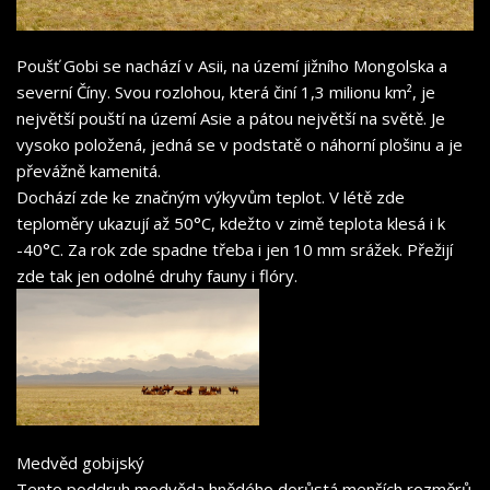
Poušť Gobi se nachází v Asii, na území jižního Mongolska a
severní Číny. Svou rozlohou, která činí 1,3 milionu km², je
největší pouští na území Asie a pátou největší na světě. Je
vysoko položená, jedná se v podstatě o náhorní plošinu a je
převážně kamenitá.
Dochází zde ke značným výkyvům teplot. V létě zde
teploměry ukazují až 50°C, kdežto v zimě teplota klesá i k
-40°C. Za rok zde spadne třeba i jen 10 mm srážek. Přežijí
zde tak jen odolné druhy fauny i flóry.
Medvěd gobijský
Tento poddruh medvěda hnědého dorůstá menších rozměrů