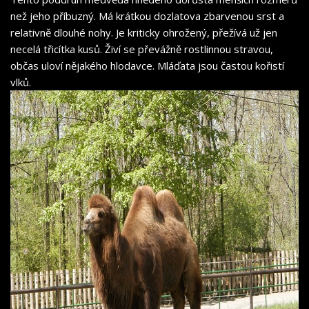
než jeho příbuzný. Má krátkou dozlatova zbarvenou srst a
relativně dlouhé nohy. Je kriticky ohrožený, přežívá už jen
necelá třicítka kusů. Živí se převážně rostlinnou stravou,
občas uloví nějakého hlodavce. Mláďata jsou častou kořistí
vlků.