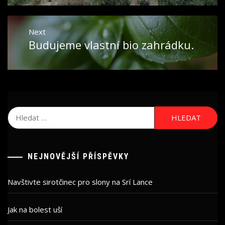
Next
Budujeme vlastní bio zahrádku.
Next
post:
Vyhledávání
NEJNOVĚJŠÍ PŘÍSPĚVKY
Navštivte sirotčinec pro slony na Srí Lance
Jak na bolest uší