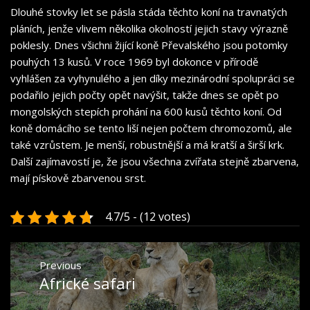
Dlouhé stovky let se pásla stáda těchto koní na travnatých
pláních, jenže vlivem několika okolností jejich stavy výrazně
poklesly. Dnes všichni žijící koně Převalského jsou potomky
pouhých 13 kusů. V roce 1969 byl dokonce v přírodě
vyhlášen za vyhynulého a jen díky mezinárodní spolupráci se
podařilo jejich počty opět navýšit, takže dnes se opět po
mongolských stepích prohání na 600 kusů těchto koní. Od
koně domácího se tento liší nejen počtem chromozomů, ale
také vzrůstem. Je menší, robustnější a má kratší a širší krk.
Další zajímavostí je, že jsou všechna zvířata stejně zbarvena,
mají pískově zbarvenou srst.
4.7/5 - (12 votes)
Navigace
Previous
pro
Africké safari
Previous
příspěvek
post: