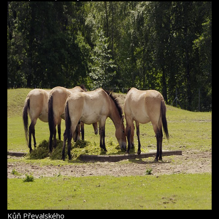
Kůň Převalského