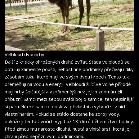
Velbloud dvouhrbý
Další z kriticky ohrožených druhů zvířat. Stáda velbloudů se
potulují kamenité poušti, nehostinné podmínky přežívají i díky
zásobám tuku, které mají ve svých dvou hrbech. Tento tuk
přeměňují na vodu a energii. Velbloudi žijící ve volné přírodě
mají hrby špičatější a vzpřímenější než jejich zdomácnělí
příbuzní. Samci mezi sebou svádí boj o samice, ten nejsilnější
si pak některé samice doslova přivlastní a vytvoří si z nich
vlastní harém. Pokud se stádo dostane ke zdroji vody,
dokáže ji tento živočich vypít až 135 litrů během čtvrt hodiny.
Před zimou mu naroste dlouhá, hustá a vlnitá srst, která jej
chrání před nepříznivými podmínkami.