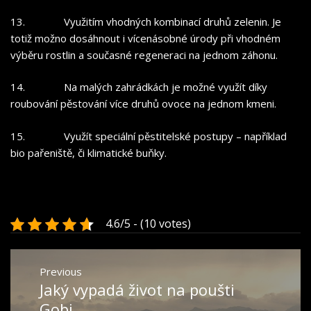
13.
Využitím vhodných kombinací druhů zelenin. Je
totiž možno dosáhnout i vícenásobné úrody při vhodném
výběru rostlin a současné regeneraci na jednom záhonu.
14.
Na malých zahrádkách je možné využít díky
roubování pěstování více druhů ovoce na jednom kmeni.
15.
Využít speciální pěstitelské postupy – například
bio pařeniště, či klimatické buňky.
4.6/5 - (10 votes)
Navigace
Previous
pro
Jaký vypadá život na poušti
Previous
příspěvek
post:
Gobi