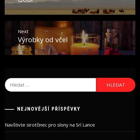
Next
Výrobky od včel
Next
post:
Vyhledávání
NEJNOVĚJŠÍ PŘÍSPĚVKY
Navštivte sirotčinec pro slony na Srí Lance