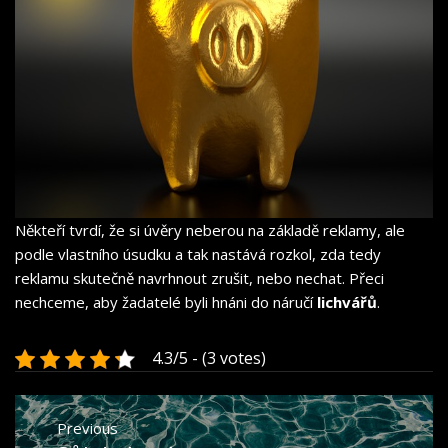
Někteří tvrdí, že si úvěry neberou na základě reklamy, ale
podle vlastního úsudku a tak nastává rozkol, zda tedy
reklamu skutečně navrhnout zrušit, nebo nechat. Přeci
nechceme, aby žadatelé byli hnáni do náručí
lichvářů
.
4.3/5 - (3 votes)
Navigace
Previous
pro