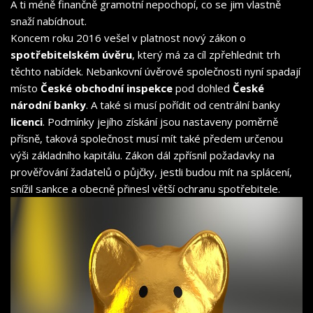
A ti méně finančně gramotní nepochopí, co se jim vlastně
snaží nabídnout.
Koncem roku 2016 vešel v platnost nový zákon o
spotřebitelském úvěru
, který má za cíl zpřehlednit trh
těchto nabídek. Nebankovní úvěrové společnosti nyní spadají
místo
České obchodní inspekce
pod dohled
České
národní banky
. A také si musí pořídit od centrální banky
licenci
. Podmínky jejího získání jsou nastaveny poměrně
přísně, taková společnost musí mít také předem určenou
výši základního kapitálu. Zákon dál zpřísnil požadavky na
prověřování žadatelů o půjčky, jestli budou mít na splácení,
snížil sankce a obecně přinesl větší ochranu spotřebitele.