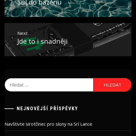
Sůl do bazénu
Previous
příspěvek
post:
Next
Jde to i snadněji
Next
post:
Vyhledávání
NEJNOVĚJŠÍ PŘÍSPĚVKY
Navštivte sirotčinec pro slony na Srí Lance