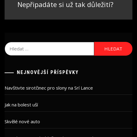
Nepřipadáte si už tak důležití?
Next
post:
Vyhledávání
NEJNOVĚJŠÍ PŘÍSPĚVKY
Navštivte sirotčinec pro slony na Srí Lance
Jak na bolest uší
Skvělé nové auto