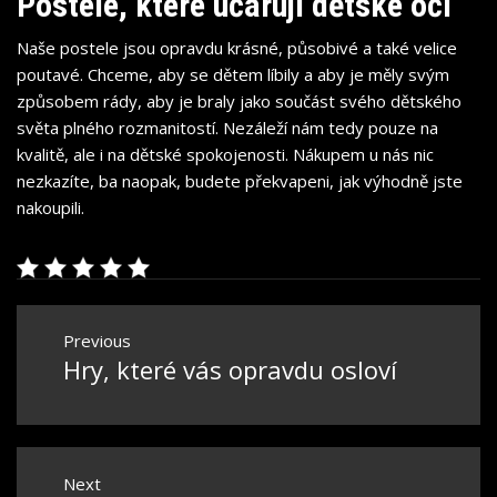
Postele, které učarují dětské oči
Naše postele jsou opravdu krásné, působivé a také velice
poutavé. Chceme, aby se dětem líbily a aby je měly svým
způsobem rády, aby je braly jako součást svého dětského
světa plného rozmanitostí. Nezáleží nám tedy pouze na
kvalitě, ale i na dětské spokojenosti. Nákupem u nás nic
nezkazíte, ba naopak, budete překvapeni, jak výhodně jste
nakoupili.
Navigace
Previous
pro
Hry, které vás opravdu osloví
Previous
příspěvek
post:
Next