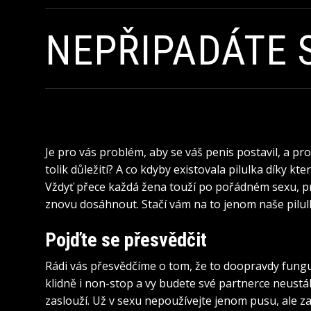
NEPŘIPADÁTE S
Je pro vás problém, aby se váš penis postavil, a pr
tolik důležití? A co kdyby existovala pilulka díky k
Vždyť přece každá žena touží po pořádném sexu, pr
znovu dosáhnout. Stačí vám na to jenom naše pilul
Pojďte se přesvědčit
Rádi vás přesvědčíme o tom, že to doopravdy funguj
klidně i non-stop a vy budete své partnerce neust
zaslouží. Už v sexu nepoužívejte jenom pusu, ale z