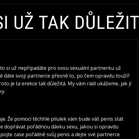
I UŽ TAK DŮLEŽIT
oto si už nepřipadáte pro svou sexuální partnerku už
teré dáte svojí partnerce přesně to, po čem opravdu touží?
oto je ta
erekce
tak důležitá. My vám rádi ukážeme, jak jí
ky.
e. Že pomocí těchhle pilulek vám bude váš penis stát
ále dopřávat pořádnou dávku sexu, jakou si opravdu
apojte zase pořádně svůj penis a dejte své partnerce