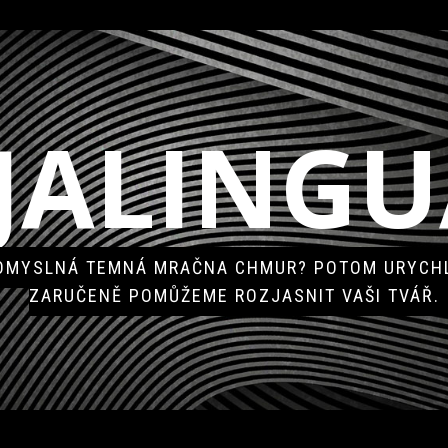
JALINGU
POMYSLNÁ TEMNÁ MRAČNA CHMUR? POTOM URYCHL
ZARUČENĚ POMŮŽEME ROZJASNIT VAŠI TVÁŘ.