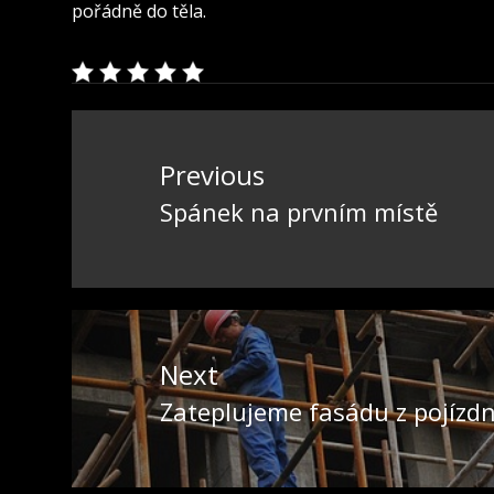
pořádně do těla.
Navigace
pro
Previous
příspěvek
Spánek na prvním místě
Previous
post:
Next
Zateplujeme fasádu z pojízdn
Next
post: