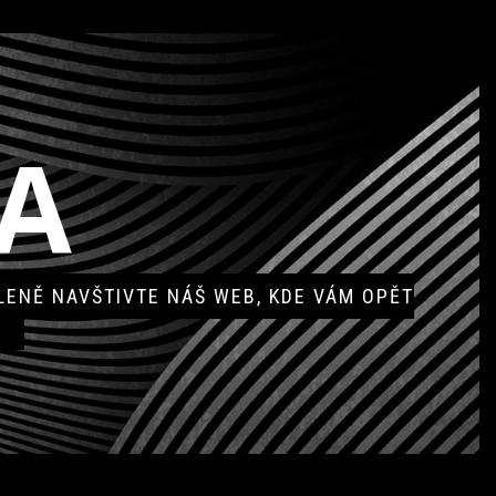
A
ENĚ NAVŠTIVTE NÁŠ WEB, KDE VÁM OPĚT