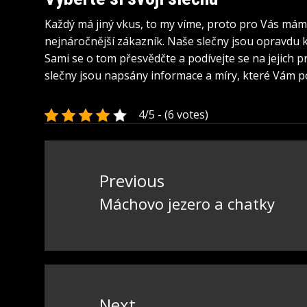
Každý má jiný vkus, to my víme, proto pro Vás máme 
nejnáročnější zákazník. Naše slečny jsou opravdu k
Sami se o tom přesvědčte a podívejte se na jejich pr
slečny jsou napsány informace a míry, které Vám
4/5 - (6 votes)
Navigace
pro
Previous
příspěvek
Máchovo jezero a chatky
Previous
post:
Next