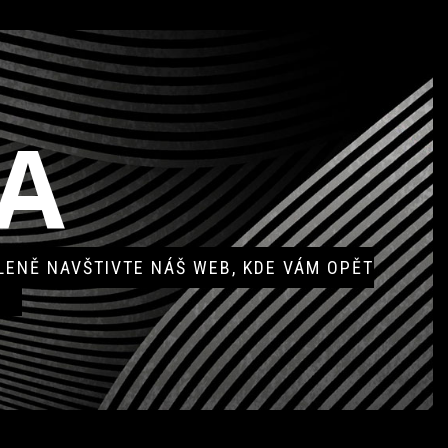
A
ENĚ NAVŠTIVTE NÁŠ WEB, KDE VÁM OPĚT