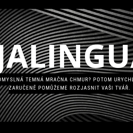
JALINGU
POMYSLNÁ TEMNÁ MRAČNA CHMUR? POTOM URYCHL
ZARUČENĚ POMŮŽEME ROZJASNIT VAŠI TVÁŘ.