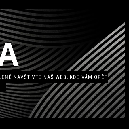
A
ENĚ NAVŠTIVTE NÁŠ WEB, KDE VÁM OPĚT