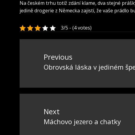
Na českém trhu totiž zdání klame, dva stejné prášk
jedině
drogerie z Německa
zajistí, že vaše prádlo 
3/5 - (4 votes)
Navigace
pro
Previous
příspěvek
Obrovská láska v jediném šp
Previous
post:
Next
Máchovo jezero a chatky
Next
post: