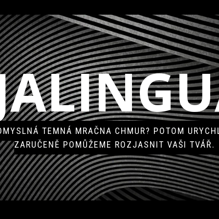
JALINGU
POMYSLNÁ TEMNÁ MRAČNA CHMUR? POTOM URYCHL
ZARUČENĚ POMŮŽEME ROZJASNIT VAŠI TVÁŘ.