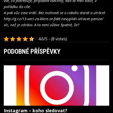
vše, co potřebuje, případně všechny, kdo se měli svézt, v
pořádku do cíle.
A pak vůz zase vrátí. Bez nutnosti se o cokoliv starat a utrácet
http://g.cz/13-veci-za-ktere-se-fakt-nevyplati-utracet-penize/
víc, než je zdrávo. A to není vůbec špatné, že?
4.6/5 - (8 votes)
PODOBNÉ PŘÍSPĚVKY
Instagram – koho sledovat?