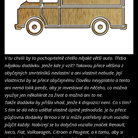
V tu chvíli by to pochopitelně chtělo nějaké větší auto. Třeba
nějakou dodávku. Jenže kde ji vzít? Takovou přece většina z
obyčejných smrtelníků nevlastní a ani vlastnit nebude. Její
vlastnictví by se přece obyčejnému člověku nevyplatilo a tento
ani nemá tolik peněz, aby je investoval do něčeho, co možná
využije jen několikrát za život a možná ani to ne.
Takže dodávka by přišla vhod. Jenže k dispozici není. Co s tím?
S tím se dá něco udělat vlastně úplně jednoduše. Je tu přece
půjčovna dodávky Brno
a v té si může potřebný druh vozidla
půjčit každý. Nabízejí se tu dotyčná vozidla značek Renault,
Iveco, Fiat, Volkswagen, Citroen a Peugeot, a k tomu, aby si