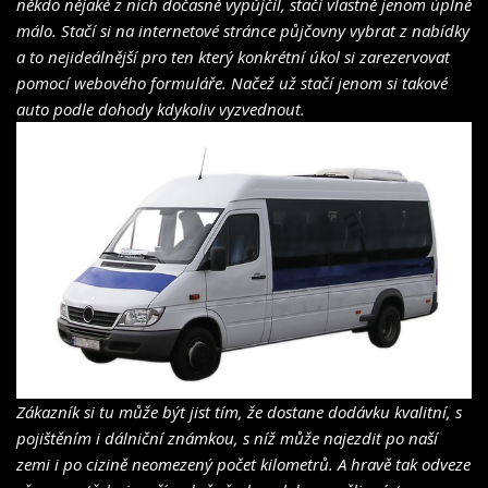
někdo nějaké z nich dočasně vypůjčil, stačí vlastně jenom úplně
málo. Stačí si na internetové stránce půjčovny vybrat z nabídky
a to nejideálnější pro ten který konkrétní úkol si zarezervovat
pomocí webového formuláře. Načež už stačí jenom si takové
auto podle dohody kdykoliv vyzvednout.
Zákazník si tu může být jist tím, že dostane dodávku kvalitní, s
pojištěním i dálniční známkou, s níž může najezdit po naší
zemi i po cizině neomezený počet kilometrů. A hravě tak odveze