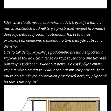
Když chce člověk něco nebo někoho odvézt, využije k tomu v
našich končinách buď některý z prostředků veřejné hromadné
dopravy, nebo svůj osobní automobil. Tak se to u nás
praktikuje už odedávna a nikomu na tom nepřijde vůbec nic
divného.
Lidé to tak dělají, kdykoliv je podobného přesunu zapotřebí a
kdykoliv se tak dá učinit. Jenže co když to jednoho dne tím výše
popsaným způsobem zvládnout nelze? Co když přijde chvíle,
kdy má někdo odvézt tolik lidí nebo natolik velký náklad, že se
mu to do zmíněných dopravních prostředků nevejde, případně
ho tam s tím nepustí?