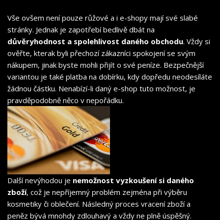
Vše ovšem není pouze růžové a i e-shopy mají své slabé
stránky. Jednak je zapotřebí bedlivě dbát na
důvěryhodnost a spolehlivost daného obchodu
. Vždy si
ověřte, kterak byli přechozí zákazníci spokojení se svým
nákupem, jinak byste mohli přijít o své peníze. Bezpečnější
variantou je také platba na dobírku, kdy dopředu neodesíláte
žádnou částku. Nenabízí-li daný e-shop tuto možnost, je
pravděpodobně něco v nepořádku.
Další nevýhodou je
nemožnost vyzkoušení si daného
zboží
, což je nepříjemný problém zejména při výběru
kosmetiky či oblečení. Následný proces vracení zboží a
peněz bývá mnohdy zdlouhavý a vždy ne plně úspěšný.