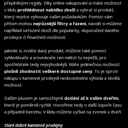
přeplněnými regály. Díky online nakupování si máte možnost
v klidu
prohlédnout nabídku zboží
a vybrat si produkt,
který nejvíce vyhovuje vašim požadavkům. Pomoci vám
přitom mohou
nejrůznější filtry a řazení
, navolit si můžete
například seřazení zboží dle popularity, doporučení daného
prodejce či finančních možností.
Jakmile si zvolíte daný produkt, můžete také pomocí
vyhledávače a srovnávače cen nalézt tu nejnižší, pro
spotřebitele tedy nejvýhodnější. Máte jedinečnou možnost
plošně zhodnotit veškeré dostupné ceny
. To je oproti
nákupu v kamenné prodejně nedocenitelná výhoda a skvělá
možnost.
Dalším plusem je samozřejmě
dodání až k vašim dveřím
,
které je poměrně rychlé. Hovoříme tedy o další úspoře času
a případně benzínu. V klidu můžete vyčkat na zvonek u dveří.
Staré dobré kamenné prodejny