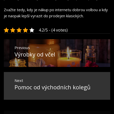
Zvažte tedy, kdy je nákup po internetu dobrou volbou a kdy
je naopak lepší vyrazit do prodejen klasických.
4.2/5 - (4 votes)
Navigace
Previous
pro
Výrobky od včel
Previous
příspěvek
post:
Next
Pomoc od východních kolegů
Next
post: