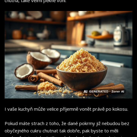
chutná, také velmi pěkně voní.
I vaše kuchyň může velice příjemně vonět právě po kokosu.
Pokud máte strach z toho, že dané pokrmy již nebudou bez
obyčejného cukru chutnat tak dobře, pak byste to měli