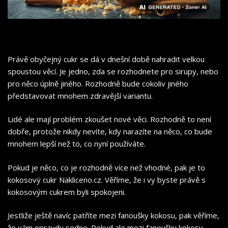
Právě obyčejný cukr se dá v dnešní době nahradit velkou
spoustou věcí. Je jedno, zda se rozhodnete pro sirupy, nebo
pro něco úplně jiného. Rozhodně bude cokoliv jiného
představovat mnohem zdravější variantu.
Lidé ale mají problém zkoušet nové věci. Rozhodně to není
dobře, protože nikdy nevíte, kdy narazíte na něco, co bude
mnohem lepší než to, co nyní používáte.
Pokud je něco, co je rozhodně více než vhodné, pak je to
kokosový cukr Nakliceno.cz
. Věříme, že i vy byste právě s
kokosovým cukrem byli spokojeni.
Jestliže ještě navíc patříte mezi fanoušky kokosu, pak věříme,
že vám opravdu sedne. Pokud ale mezi fanoušky kokosu