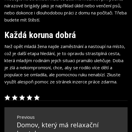
nárazové brigády jako je například úklid nebo venčení psů,
nebo dokonce i dlouhodobou práci z domu na počítači. Třeba
budete mít štěstí.
Každá koruna dobrá
Než opět mladá žena najde zaměstnání a nastoupí na místo,
což je další etapa hledání, je to opravdu strastiplná cesta,
která mladým rodinám jejich situaci pramálo ulehčuje. Doba
je zlá a nekompromisní, chce, aby se rodilo více dětí a
populace se omladila, ale pomocnou ruku nenabízí. Zkuste
využít alespoň pomoc ze stránek inzerce práce zdarma.
Navigace
Previous
pro
Domov, který má relaxační
Previous
příspěvek
post: