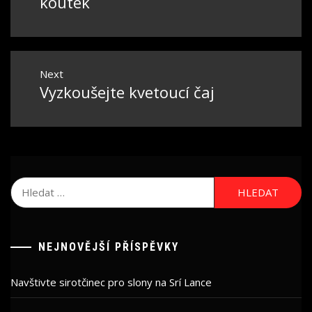
koutek
Next
Vyzkoušejte kvetoucí čaj
Next
post:
Vyhledávání
NEJNOVĚJŠÍ PŘÍSPĚVKY
Navštivte sirotčinec pro slony na Srí Lance