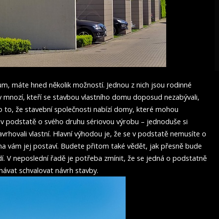
ům, máte hned několik možností. Jednou z nich jsou
rodinné
iv mnozí, kteří se stavbou vlastního domu doposud nezabývali,
o to, že stavební společnosti nabízí domy, které mohou
e v podstatě o svého druhu sériovou výrobu – jednoduše si
vrhovali vlastní.
Hlavní výhodou je, že se v podstatě nemusíte o
firma vám jej postaví. Budete přitom také vědět, jak přesně bude
. V neposlední řadě je potřeba zmínit, že se jedná o podstatně
chávat schvalovat návrh stavby.