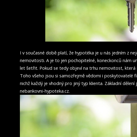
I v současné době platí, že hypotéka je u nás jedním z ne
nemovitosti. A je to jen pochopitelné, koneckonců nám um
let šetřit. Pokud se tedy objeví na trhu nemovitost, kter
Toho všeho jsou si samozřejmě vědomi i poskytovatelé fi
nichž každý je vhodný pro jiný typ klienta. Základní dělen
nebankovni-hypoteka.cz
.