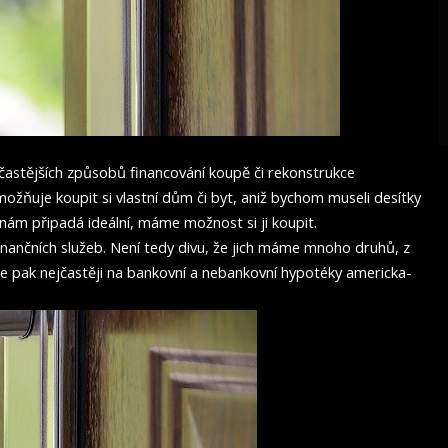
jčastějších způsobů financování koupě či rekonstrukce
ožňuje koupit si vlastní dům či byt, aniž bychom museli desítky
á nám připadá ideální, máme možnost si ji koupit.
nančních služeb. Není tedy divu, že jich máme mnoho druhů, z
í je pak nejčastěji na bankovní a nebankovní hypotéky
americka-