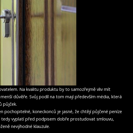
tovatelem. Na kvalitu produktu by to samozřejmě vliv mít
 menší důvěře. Svůj podíl na tom mají především média, která
ů půjček.
 jen pochopitelné, koneckonců je jasné, že chtějí půjčené peníze
e tedy vyplatí před podpisem dobře prostudovat smlouvu,
oženě nevýhodné klauzule.