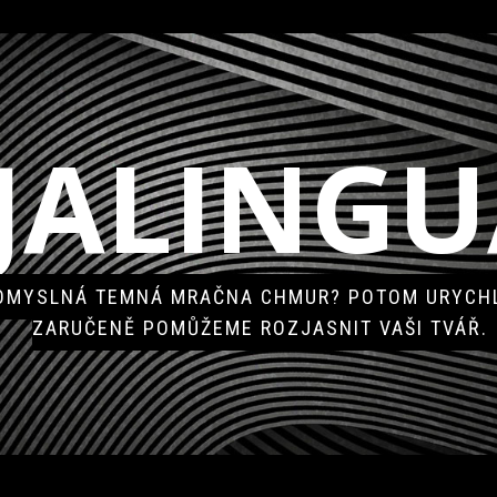
JALINGU
POMYSLNÁ TEMNÁ MRAČNA CHMUR? POTOM URYCHL
ZARUČENĚ POMŮŽEME ROZJASNIT VAŠI TVÁŘ.