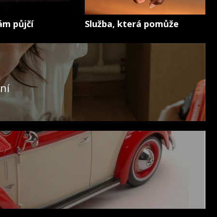
ám půjčí
Služba, která pomůže
ní