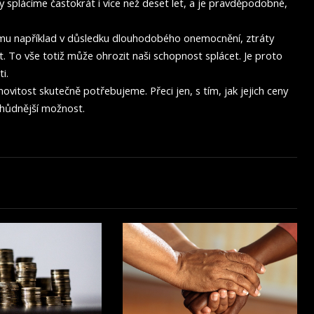
y splácíme častokrát i více než deset let, a je pravděpodobné,
íjmu například v důsledku dlouhodobého onemocnění, ztráty
 To vše totiž může ohrozit naši schopnost splácet. Je proto
i.
itost skutečně potřebujeme. Přeci jen, s tím, jak jejich ceny
chůdnější možnost.