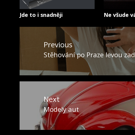
Jde to i snadněji
Ne všude v
Navigace
pro
Previous
příspěvek
Stěhování po Praze levou zad
Previous
post:
Next
Modely aut
Next
post: