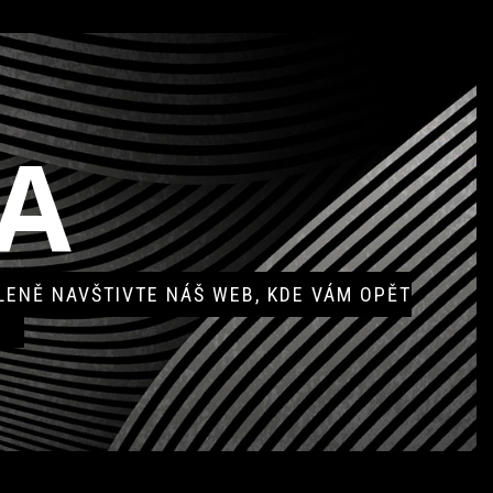
A
ENĚ NAVŠTIVTE NÁŠ WEB, KDE VÁM OPĚT