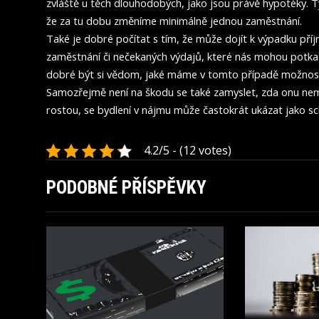
zvláště u těch dlouhodobých, jako jsou právě hypotéky. T
že za tu dobu změníme minimálně jednou zaměstnání.
Také je dobré počítat s tím, že může dojít k výpadku př
zaměstnání či nečekaných výdajů, které nás mohou potkat.
dobré být si vědom, jaké máme v tomto případě možnost
Samozřejmě není na škodu se také zamyslet, zda onu nemov
rostou, se bydlení v nájmu může častokrát ukázat jako s
4.2/5 - (12 votes)
PODOBNÉ PŘÍSPĚVKY