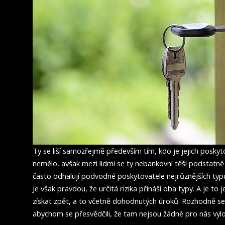
Ty se liší samozřejmě především tím, kdo je jejich posky
nemělo, avšak mezi lidmi se ty nebankovní těší podstatně
často odhalují podvodné poskytovatele nejrůznějších typ
Je však pravdou, že určitá rizika přináší oba typy. A je to
získat zpět, a to včetně dohodnutých úroků. Rozhodně s
abychom se přesvědčili, že tam nejsou žádné pro nás vyl