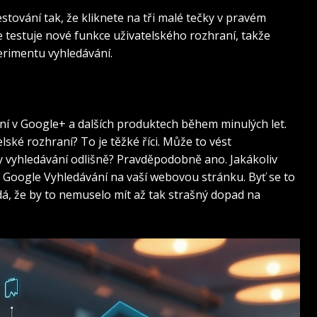
estování tak, že kliknete na tři malé tečky v pravém
 testuje nové funkce uživatelského rozhraní, takže
erimentu vyhledávání.
ání v Google+ a dalších produktech během minulých let.
lské rozhraní? To je těžké říci. Může to vést
ky vyhledávání odlišně? Pravděpodobně ano. Jakákoliv
 Google Vyhledávání na vaší webovou stránku. Byť se to
á, že by to nemuselo mít až tak strašný dopad na