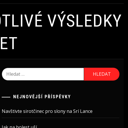
TLIVÉ VÝSLEDKY
LET
Vyhledávání
NEJNOVĚJŠÍ PŘÍSPĚVKY
Navštivte sirotčinec pro slony na Srí Lance
Jak na bolest uší