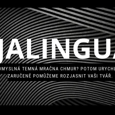
JALINGU
POMYSLNÁ TEMNÁ MRAČNA CHMUR? POTOM URYCHL
ZARUČENĚ POMŮŽEME ROZJASNIT VAŠI TVÁŘ.