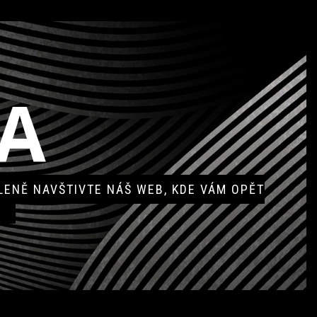
A
ENĚ NAVŠTIVTE NÁŠ WEB, KDE VÁM OPĚT