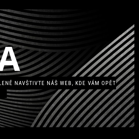
A
ENĚ NAVŠTIVTE NÁŠ WEB, KDE VÁM OPĚT