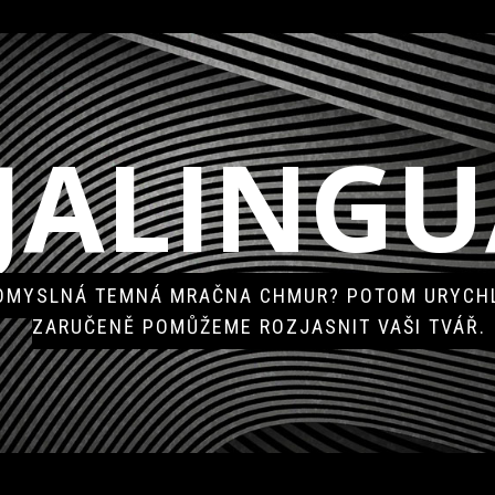
JALINGU
POMYSLNÁ TEMNÁ MRAČNA CHMUR? POTOM URYCHL
ZARUČENĚ POMŮŽEME ROZJASNIT VAŠI TVÁŘ.