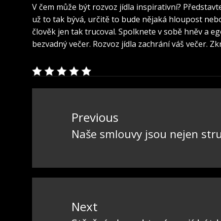
V čem může být rozvoz jídla inspirativní? Představ
už to tak bývá, určitě to bude nějaká hloupost nebo m
člověk jen tak trucoval. Spolknete v sobě hněv a eg
bezvadný večer. Rozvoz jídla zachrání váš večer. Z
Navigace
pro
Previous
příspěvek
Naše smlouvy jsou nejen str
Previous
post:
Next