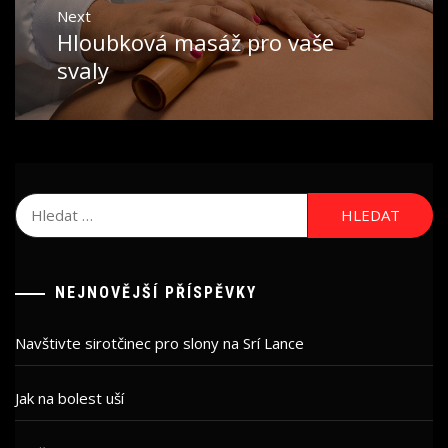
Next
Hloubková masáž pro vaše
Next
post:
svaly
Vyhledávání
NEJNOVĚJŠÍ PŘÍSPĚVKY
Navštivte sirotčinec pro slony na Srí Lance
Jak na bolest uší